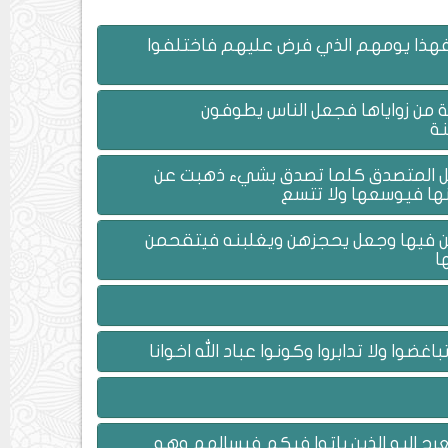
هم فهذا يومهم الذي فرض عليهم فاختلفوا
ية من زواياها فجعل الناس يطوفون
نة
فجعل المتصدق كلما تصدق بشيء ذهبت عن
ها فيوسعها ولا تتسع
قعن فيها وجعل يحجزهن ويغلبنه فيتقحمن
ا
غضوا ولا تدابروا وكونوا عباد الله اخوانا
رج اليه الذين باتوا فيكم فيسالهم وهو