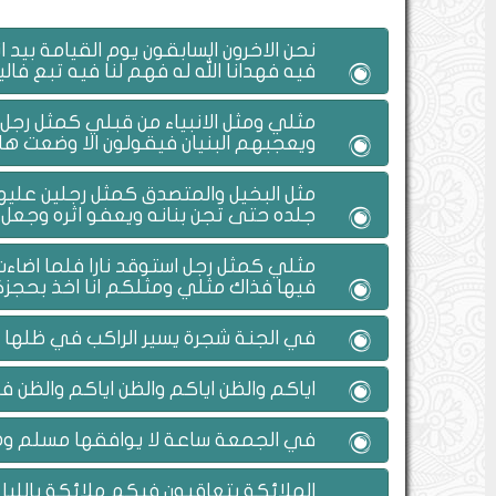
نحن الاخرون السابقون يوم القيامة بيد
فيه فهدانا الله له فهم لنا فيه تبع فال
مثلي ومثل الانبياء من قبلي كمثل رجل 
ويعجبهم البنيان فيقولون الا وضعت هاه
مثل البخيل والمتصدق كمثل رجلين عليه
جلده حتى تجن بنانه ويعفو اثره وجعل
مثلي كمثل رجل استوقد نارا فلما اضاء
فيها فذاك مثلي ومثلكم انا اخذ بحجزكم
في الجنة شجرة يسير الراكب في ظلها م
اياكم والظن اياكم والظن اياكم والظن فان
في الجمعة ساعة لا يوافقها مسلم وهو ي
الملائكة يتعاقبون فيكم ملائكة بالليل