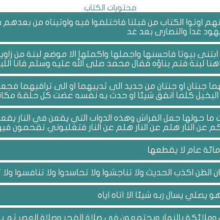
محتويات الكتاب
 انهم اوتوا الكتاب من قبلنا فاختلفوا فيه واوتيناه من بعد
يهود غدا والنصارى بعد غد
ابتنى بيوتا فاحسنها واجملها واكملها الا موضع لبنة من زاو
نا لبنة فتم بناؤه فقال محمد صلى الله عليه وسلم فانا اللب
ما جبتان او جنتان من حديد الى ثدييهما او الى تراقيهما 
 البخيل كلما انفق شيئا او حدث به نفسه عضت كل حلقة مكان
ت ما حولها جعل الفراش وهذه الدواب التي يقعن في النار ي
 عن النار هلم عن النار هلم عن النار فتغلبوني تقحمون فيه
ائة عام لا يقطعها
 الظن اكذب الحديث ولا تناجشوا ولا تحاسدوا ولا تنافسوا ولا تبا
صلي يسال ربه شيئا الا اتاه اياه
 وملائكة بالنهار ويجتمعون في صلاة الفجر وصلاة العصر ثم يع