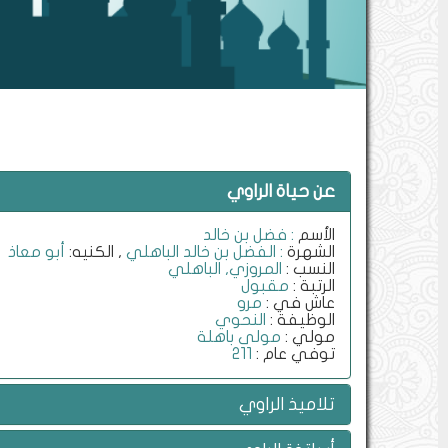
عن حياة الراوي
الأسم
: فضل بن خالد
الشهرة
: الفضل بن خالد الباهلي
, الكنيه:
أبو معاذ
النسب :
المروزي, الباهلي
الرتبة :
مقبول
عاش في :
مرو
الوظيفة :
النحوي
مولي :
مولى باهلة
توفي عام :
211
تلاميذ الراوي