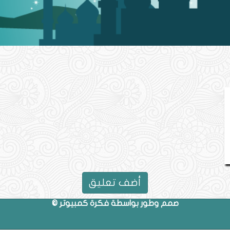
أضف تعليق
صمم وطور بواسطة فكرة كمبيوتر ©